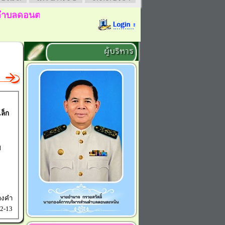
ลดอนตะหนิน
ยินดีต้อนรับ
ผู้บริหาร
ล็ก
ี
างคำ
2-13