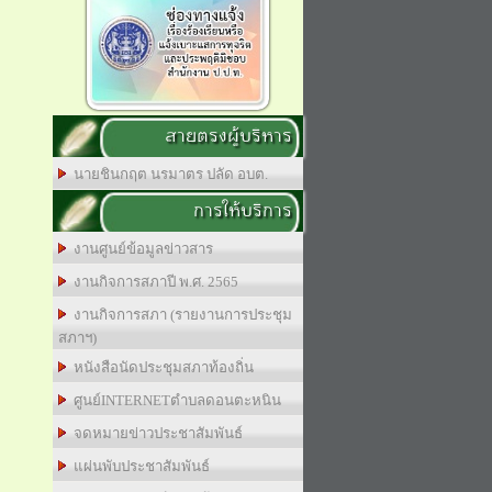
สายตรงผู้บริหาร
นายชินกฤต นรมาตร ปลัด อบต.
การให้บริการ
งานศูนย์ข้อมูลข่าวสาร
งานกิจการสภาปี พ.ศ. 2565
งานกิจการสภา (รายงานการประชุม
สภาฯ)
หนังสือนัดประชุมสภาท้องถิ่น
ศูนย์INTERNETตำบลดอนตะหนิน
จดหมายข่าวประชาสัมพันธ์
แผ่นพับประชาสัมพันธ์