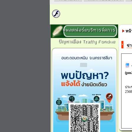
แพลตฟอร์มบริหารจัดการ
หน้
ปัญหาเมือง Traffy Fondue
ข่
(pm2
ประช
2568