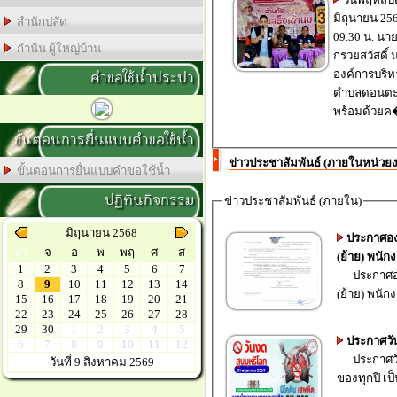
มิถุนายน 2569 เ
สำนักปลัด
09.30 น. นายอำนาจ
กำนัน ผู้ใหญ่บ้าน
กรวยสวัสดิ์
คำขอใช้น้ำประปา
องค์การบริห
ตำบลดอนตะ
พร้อมด้วยค�
ขั้นตอนการยื่นแบบคำขอใช้น้ำ
ข่าวประชาสัมพันธ์ (ภายในหน่วย
ขั้นตอนการยื่นแบบคำขอใช้น้ำ
ปฏิทินกิจกรรม
ข่าวประชาสัมพันธ์ (ภายใน)
มิถุนายน 2568
ประกาศอง
อา
จ
อ
พ
พฤ
ศ
ส
(ย้าย) พนั
1
2
3
4
5
6
7
ประกาศองค
8
9
10
11
12
13
14
(ย้าย) พนั
15
16
17
18
19
20
21
22
23
24
25
26
27
28
29
30
1
2
3
4
5
ประกาศวัน
6
7
8
9
10
11
12
ประกาศวันงดสูบบุหรี่โลก ประจำปี พ.ศ. 2569 31 พฤษภาคม
วันที่ 9 สิงหาคม 2569
ของทุกปี เป็