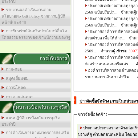
ประจำปี
ประกาศเทศบาลตำบลทุ่งกุลา เ
รายงานผลดำเนินงานตาม
2569 ฉบับปรับปรุ
... จำนวนผู้
นโยบายNo Gift Policy จากการปฎิบัติ
ประกาศเทศบาลตำบลทุ่งกุลา เ
หน้าที่ประจำปี
2569 ฉบับปรับปรุ
... จำนวนผู้
การรับทรัพย์สินหรือประโยชน์อื่นใด
ประกาศองค์การบริหารส่วนตำ
โดยธรรมจรรยาของเจ้าพนักงานของรัฐ
ส่วนตำบล เพื่อให้ดำร
... จำนว
ประกาศองค์การบริหารส่วนตำ
2569
... จำนวนผู้เข้าชม
3097
การให้บริการ
ประกาศองค์การบริหารส่วนต
ก่อสร้างถนนคอนกรีตเสร
... จ
ถาม-ตอบ
องค์การบริหารส่วนตำบลดอนต
รายงานการเงินประจำปี พ
... 
สมุดเยี่ยมชม
ดาวน์โหลด
กระดานสนทนา
ข่าวจัดซื้อจัดจ้าง (ภายในหน่วยง
แผนการป้องกันการทุจริต
ข่าวจัดซื้อจัดจ้าง
แผนปฏิบัติการป้องกันการทุจริต
ประจำปี
ประกาศประกวดราคาจ้างก่อสร้าง
การดำเนินการตามมาตรการส่งเสริม
ปรางค์กู่ ตำบลดอนตะหนิน โดยก่